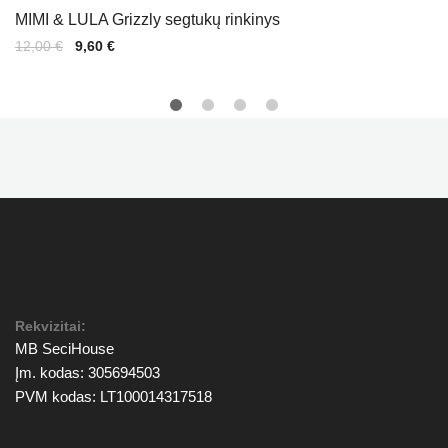
MIMI & LULA Grizzly segtukų rinkinys
Original
Current
12,00
€
9,60
€
price
price
was:
is:
12,00 €.
9,60 €.
Rekvizitai:
MB SeciHouse
Įm. kodas: 305694503
PVM kodas: LT100014317518