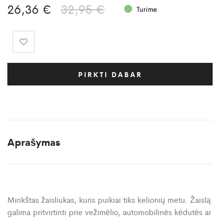
Original
Current
26,36
€
32,95
€
Turime
price
price
was:
is:
32,95 €.
26,36 €.
PIRKTI DABAR
Aprašymas
Minkštas žaisliukas, kuris puikiai tiks kelionių metu. Žaislą
galima pritvirtinti prie vežimėlio, automobilinės kėdutės ar