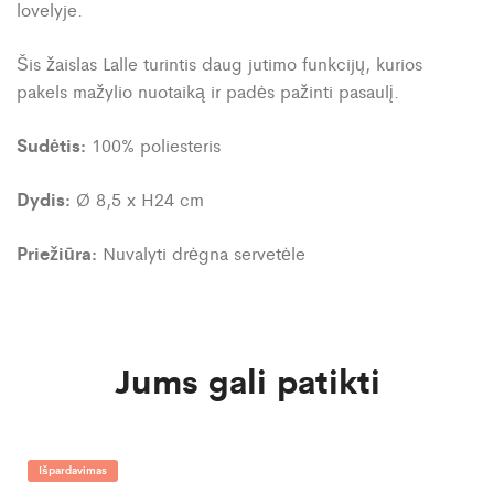
lovelyje.
Šis žaislas Lalle turintis daug jutimo funkcijų, kurios
pakels mažylio nuotaiką ir padės pažinti pasaulį.
Sudėtis:
100% poliesteris
Dydis:
Ø 8,5 x H24 cm
Priežiūra:
Nuvalyti drėgna servetėle
Jums gali patikti
Išpardavimas