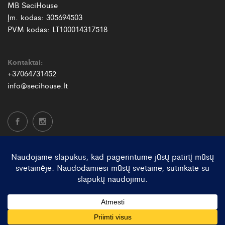
MB SeciHouse
Įm. kodas: 305694503
PVM kodas: LT100014317518
Kontaktai:
+37064731452
info@secihouse.lt
© SeciHouse 2026. Visos teisės saugomos.