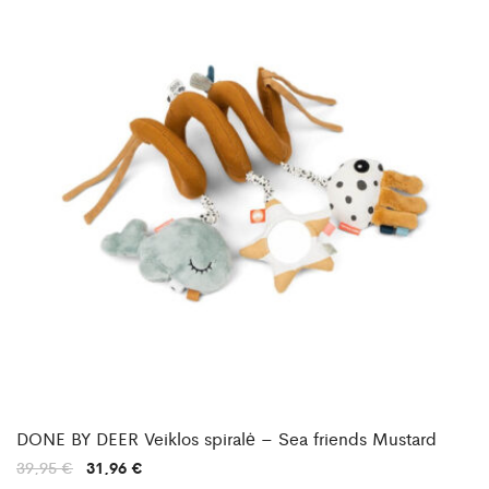
DONE BY DEER Veiklos spiralė – Sea friends Mustard
Original
Current
39,95
€
31,96
€
price
price