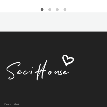
was:
is:
39,95 €.
31,96 €.
Rekvizitai: