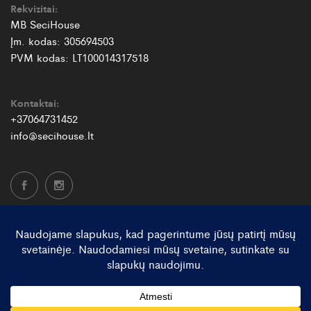
Rekvizitai:
MB SeciHouse
Įm. kodas: 305694503
PVM kodas: LT100014317518
Kontaktai:
+37064731452
info@secihouse.lt
© SeciHouse 2026. Visos teisės saugomos.