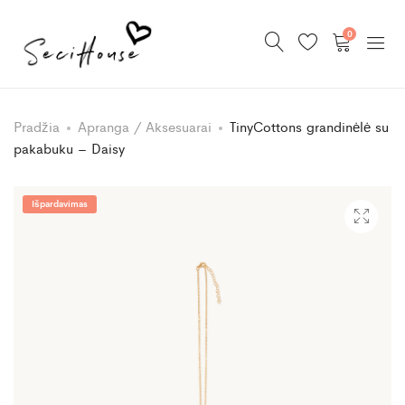
0
Pradžia
Apranga / Aksesuarai
TinyCottons grandinėlė su
pakabuku – Daisy
Išpardavimas