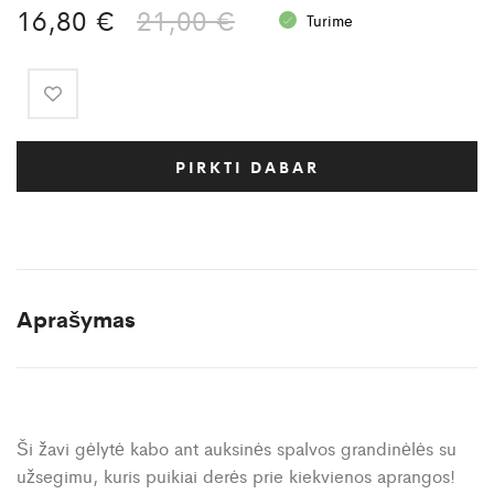
Original
Current
16,80
€
21,00
€
Turime
price
price
was:
is:
21,00 €.
16,80 €.
PIRKTI DABAR
Aprašymas
Ši žavi gėlytė kabo ant auksinės spalvos grandinėlės su
užsegimu, kuris puikiai derės prie kiekvienos aprangos!