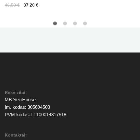
Original
Current
46,50
€
37,20
€
price
price
was:
is:
46,50 €.
37,20 €.
Rekvizitai:
MB SeciHouse
Įm. kodas: 305694503
PVM kodas: LT100014317518
Kontaktai: