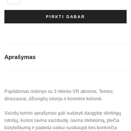
11,50 €.
9,20 €.
PIRKTI DABAR
Aprašymas
Papildomas rinkinys su 3 ritėmis VR akinims. Temos:
dinozaurai, džiunglių istorija ir kosminė kelionė.
Vaizdų turinio aprašymas gali sudaryti daugybę skirtingų
istorijų, kurios lavina vaizduotę, lavina stebėjimą, plečia
kūrybiškumą ir padeda vaikui susikaupti ties konkrečia