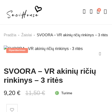
0
Pradžia
Žaislai
SVOORA – VR akinių ričių rinkinys – 3 ritės
Išpardavimas
SVOORA – VR akinių ričių
rinkinys – 3 ritės
Original
Current
9,20
€
11,50
€
Turime
price
price
was:
is: