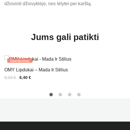
džiovinti džiovyklėje, nes lėlytei per karštą.
Jums gali patikti
Išpardavimas
OMY Lipdukai – Mada Ir Stilius
Original
Current
8,00
€
6,40
€
price
price
was:
is:
8,00 €.
6,40 €.