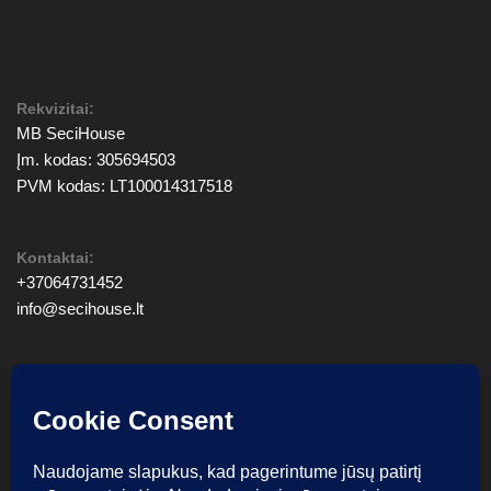
Rekvizitai:
MB SeciHouse
Įm. kodas: 305694503
PVM kodas: LT100014317518
Kontaktai:
+37064731452
info@secihouse.lt
© SeciHouse 2026. Visos teisės saugomos.