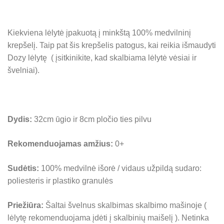
Kiekviena lėlytė įpakuotą į minkštą 100% medvilninį
krepšelį. Taip pat šis krepšelis patogus, kai reikia išmaudyti
Dozy lėlytę ( įsitkinikite, kad skalbiama lėlytė vėsiai ir
švelniai).
Dydis:
32cm ūgio ir 8cm pločio ties pilvu
Rekomenduojamas amžius:
0+
Sudėtis:
100% medvilnė išorė / vidaus užpildą sudaro:
poliesteris ir plastiko granulės
Priežiūra:
Šaltai švelnus skalbimas skalbimo mašinoje (
lėlytę rekomenduojama įdėti į skalbinių maišelį ). Netinka