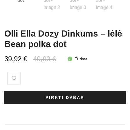
Olli Ella Dozy Dinkums – lėlė
Bean polka dot
Original
Current
39,92
€
49,90
€
Turime
price
price
was:
is:
49,90 €.
39,92 €.
PIRKTI DABAR