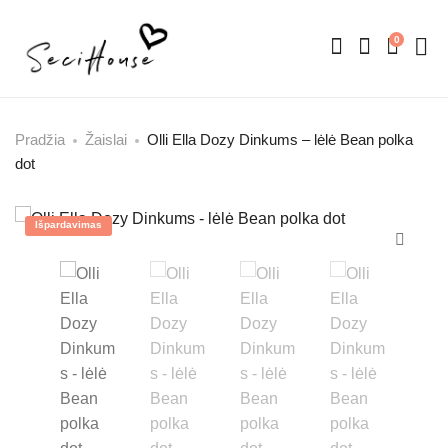
0
Pradžia
Žaislai
Olli Ella Dozy Dinkums – lėlė Bean polka
dot
Išpardavimas