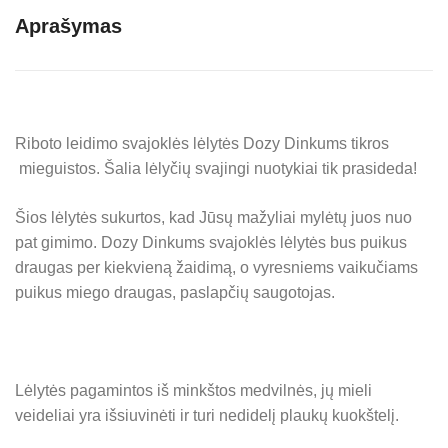
Aprašymas
Riboto leidimo svajoklės lėlytės Dozy Dinkums tikros
mieguistos. Šalia lėlyčių svajingi nuotykiai tik prasideda!
Šios lėlytės sukurtos, kad Jūsų mažyliai mylėtų juos nuo
pat gimimo. Dozy Dinkums svajoklės lėlytės bus puikus
draugas per kiekvieną žaidimą, o vyresniems vaikučiams
puikus miego draugas, paslapčių saugotojas.
Lėlytės pagamintos iš minkštos medvilnės, jų mieli
veideliai yra išsiuvinėti ir turi nedidelį plaukų kuokštelį.