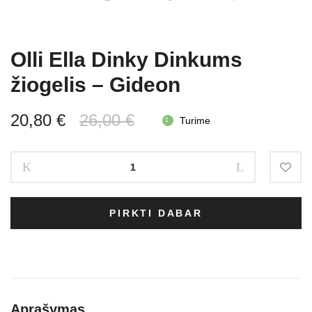
Olli Ella Dinky Dinkums
žiogelis – Gideon
Original
Current
20,80
€
26,00
€
Turime
price
price
Olli
was:
is:
Ella
Dinky
26,00 €.
20,80 €.
Dinkums
PIRKTI DABAR
žiogelis
-
Gideon
quantity
Aprašymas