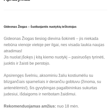
Gideonas Žiogas – šuoliuojantis nuotykių ieškotojas
Gideonas Žiogas tiesiog dievina šokinėti – jis niekada
nebūna vienoje vietoje per ilgai, nes visada laukia naujas
atradimas!
Jis nuolat įšokęs į kitą kiemo nuotykį – pasiruošęs tyrinėti,
juoktis ir žaisti be perstojo.
Apsirengęs švelniu, aksominiu žaliu kostiumėliu su
blizgančiais sparneliais ir derančiu gobtuvu (žinoma, su
antenėlėmis!), šis gyvybingas pagalbininkas sukurtas
judesiui, išdaigoms ir neribotam žaidimui.
Rekomenduojamas amžius:
nuo 18 mėn.