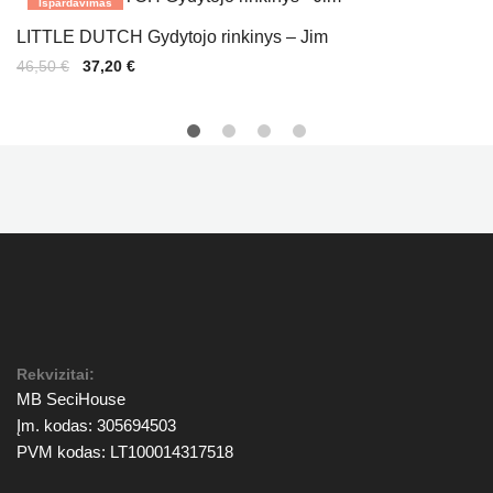
Išpardavimas
LITTLE DUTCH Gydytojo rinkinys – Jim
Original
Current
46,50
€
37,20
€
price
price
was:
is:
46,50 €.
37,20 €.
Rekvizitai:
MB SeciHouse
Įm. kodas: 305694503
PVM kodas: LT100014317518