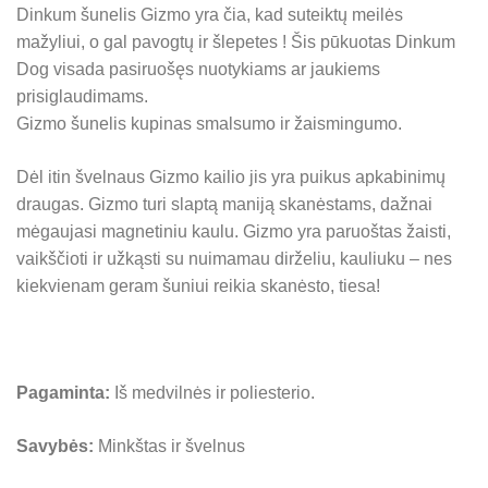
Dinkum šunelis Gizmo yra čia, kad suteiktų meilės
mažyliui, o gal pavogtų ir šlepetes ! Šis pūkuotas Dinkum
Dog visada pasiruošęs nuotykiams ar jaukiems
prisiglaudimams.
Gizmo šunelis kupinas smalsumo ir žaismingumo.
Dėl itin švelnaus Gizmo kailio jis yra puikus apkabinimų
draugas. Gizmo turi slaptą maniją skanėstams, dažnai
mėgaujasi magnetiniu kaulu. Gizmo yra paruoštas žaisti,
vaikščioti ir užkąsti su nuimamau dirželiu, kauliuku – nes
kiekvienam geram šuniui reikia skanėsto, tiesa!
Pagaminta:
Iš medvilnės ir poliesterio.
Savybės:
Minkštas ir švelnus