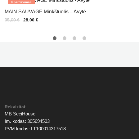
Išpardavimas
MAIN SAUVAGE Minkštuolis – Avytė
Original
Current
35,00
€
28,00
€
price
price
was:
is:
35,00 €.
28,00 €.
Rekvizitai:
MB SeciHouse
Įm. kodas: 305694503
PVM kodas: LT100014317518