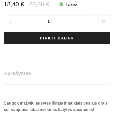
Original
Current
18,40
€
23,00
€
Turime
price
price
MIMI
was:
is:
&
LULA
23,00 €.
18,40 €.
šiltos
PIRKTI DABAR
ausinės
-
Kitty
cat
quantity
Aprašymas
Saugok mažylių ausytes šiltais ir jaukiais vėsiais orais
su naujomis labai mielomis katytės ausinėmis!