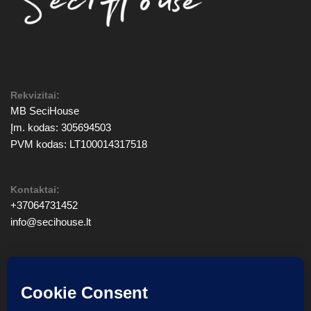
Rekvizitai:
MB SeciHouse
Įm. kodas: 305694503
PVM kodas: LT100014317518
Kontaktai:
+37064731452
info@secihouse.lt