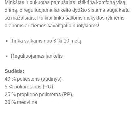
Minkštas ir pūkuotas pamušalas užtikrina komfortą visą
dieną, o reguliuojama lankelio dydžio sistema auga kartu
su mažaisiais. Puikiai tinka šaltoms mokyklos rytinėms
dienoms ar žiemos savaitgalio nuotykiams!
Tinka vaikams nuo 3 iki 10 metų
Reguliuojamas lankelis
Sudėtis:
40 % poliesteris (audinys),
5 % poliuretanas (PU),
25 % propileno polimeras (PP),
30 % medvilnė