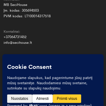
MB SeciHouse
Įm. kodas: 305694503
PVM kodas: LT100014317518
Kontaktai:
+37064731452
info@secihouse.lt
© SeciHouse 2026. Visos teisės saugomos.