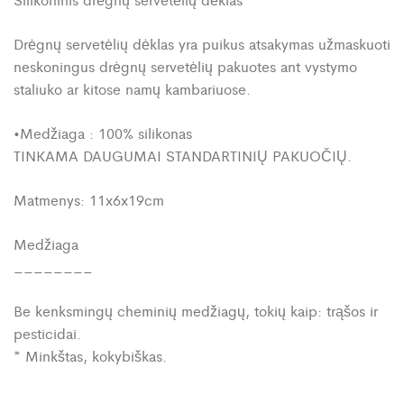
Drėgnų servetėlių dėklas yra puikus atsakymas užmaskuoti
neskoningus drėgnų servetėlių pakuotes ant vystymo
staliuko ar kitose namų kambariuose.
•Medžiaga : 100% silikonas
TINKAMA DAUGUMAI STANDARTINIŲ PAKUOČIŲ.
Matmenys: 11x6x19cm
Medžiaga
________
Be kenksmingų cheminių medžiagų, tokių kaip: trąšos ir
pesticidai.
* Minkštas, kokybiškas.