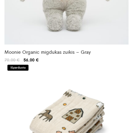
Moonie Organic migdukas zuikis – Gray
Original
Current
70,00
€
56,00
€
price
price
was:
is:
Išparduota
70,00 €.
56,00 €.