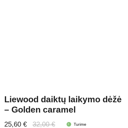
Liewood daiktų laikymo dėžė
– Golden caramel
Original
Current
25,60
€
32,00
€
Turime