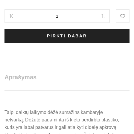
price
price
Liewood
was:
is:
daiktų
laikymo
32,00 €.
25,60 €.
dėžė
PIRKTI DABAR
-
Golden
caramel
quantity
Aprašymas
Talpi daiktų laikymo dėžė sumažins kambaryje
netvarką.
Dėžutė pagaminta iš kieto perdirbto plastiko,
kuris yra labai patvarus ir gali atlaikyti didelę apkrovą.