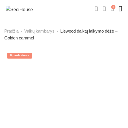
0
Pradžia
Vaikų kambarys
Liewood daiktų laikymo dėžė –
Golden caramel
Išpardavimas