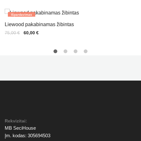
Išpardavimas
Liewood pakabinamas žibintas
Original
Current
75,00
€
60,00
€
price
price
was:
is:
75,00 €.
60,00 €.
Rekvizitai:
MB SeciHouse
Įm. kodas: 305694503