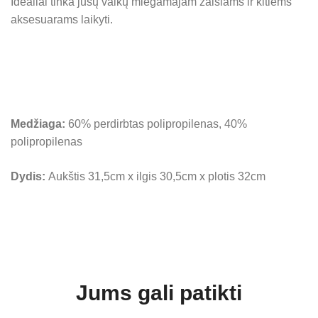
Idealiai tinka jūsų vaikų miegamajam žaislams ir kitiems
aksesuarams laikyti.
Medžiaga:
60% perdirbtas polipropilenas, 40%
polipropilenas
Dydis:
Aukštis
31,5cm x ilgis 30,5cm x plotis 32cm
Jums gali patikti