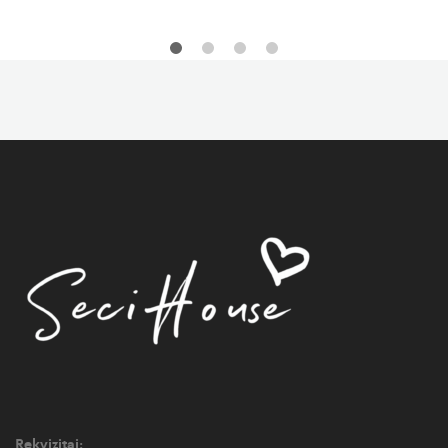
price
price
was:
is:
13,00 €.
10,40 €.
Rekvizitai: