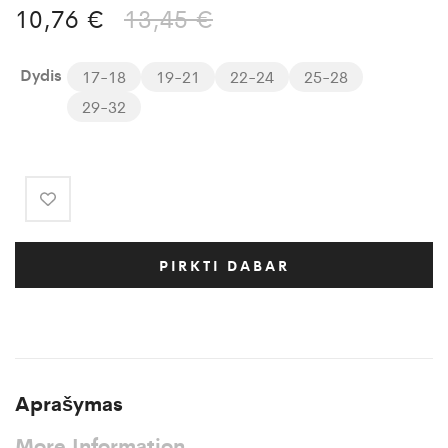
10,76
€
13,45
€
Dydis
17-18
19-21
22-24
25-28
29-32
PIRKTI DABAR
Aprašymas
More Information