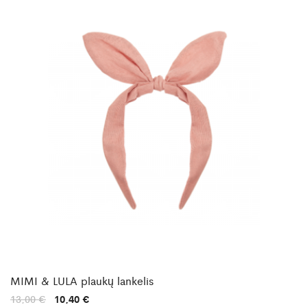
MIMI & LULA plaukų lankelis
Original
Current
13,00
€
10,40
€