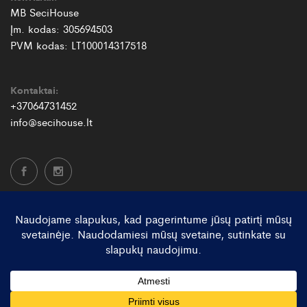
MB SeciHouse
Įm. kodas: 305694503
PVM kodas: LT100014317518
Kontaktai:
+37064731452
info@secihouse.lt
© SeciHouse 2026. Visos teisės saugomos.