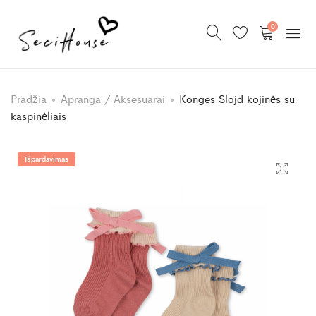
0
Pradžia
Apranga / Aksesuarai
Konges Slojd kojinės su
kaspinėliais
Išpardavimas