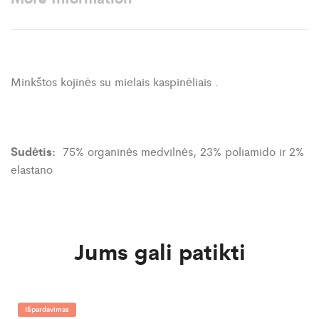
Minkštos kojinės su mielais kaspinėliais .
Sudėtis:
75% organinės medvilnės, 23% poliamido ir 2%
elastano
Jums gali patikti
Išpardavimas