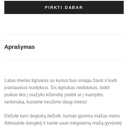
gyvūnėlis
8,95 €.
7,16 €.
dėžutėje
PIRKTI DABAR
-
Tiger
quantity
Aprašymas
Labai mielas tigriukas su kuriuo bus smagu žaisti ir kurti
įvairiausius nuotykius. Šis tigriukas nedidukas, todėl
puikiai tiks į mažylio kišenėlę įsidėti ar į mamytės
rankinuką, kuriame neužims daug vietos!
Dėžutė tarsi degtukų dėžutė, kurioje gyvena mažas miela
Atitraukite dangtelį ir rasite savo mėgstamą mažą gyvūnėlį