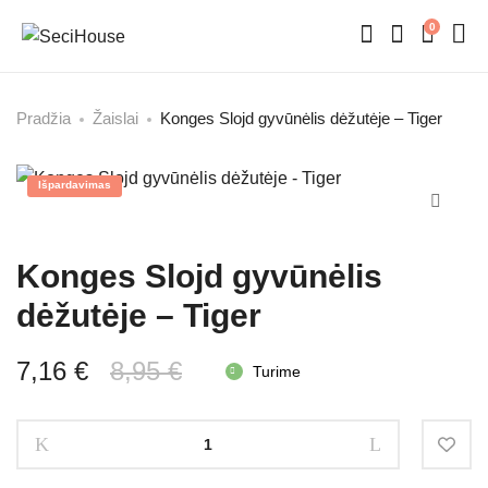
0
Pradžia
Žaislai
Konges Slojd gyvūnėlis dėžutėje – Tiger
Išpardavimas
Konges Slojd gyvūnėlis
dėžutėje – Tiger
Original
Current
7,16
€
8,95
€
Turime
price
price
Konges
was:
is:
Slojd