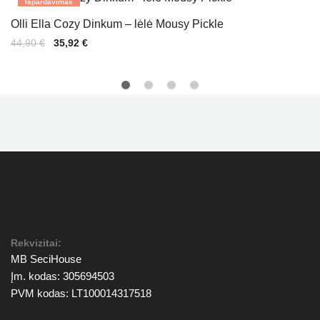
Išpardavimas
Olli Ella Cozy Dinkum – lėlė Mousy Pickle
Original
Current
44,90
€
35,92
€
price
price
was:
is:
44,90 €.
35,92 €.
Rekvizitai:
MB SeciHouse
Įm. kodas: 305694503
PVM kodas: LT100014317518