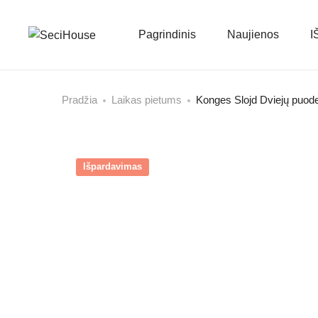
Pagrindinis
Naujienos
I
Pradžia
Laikas pietums
Konges Slojd Dviejų puodel
Išpardavimas