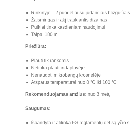
Rinkinyje – 2 puodeliai su judančiais blizgučiais
Žaismingas ir akį traukiantis dizainas
Puikiai tinka kasdieniam naudojimui
Talpa: 180 ml
Priežiūra:
Plauti tik rankomis
Netinka plauti indaplovėje
Nenaudoti mikrobangų krosnelėje
Atsparūs temperatūrai nuo 0 °C iki 100 °C
Rekomenduojamas amžius:
nuo 3 metų
Saugumas:
Išbandyta ir atitinka ES reglamentų dėl sąlyčio 