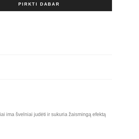
PIRKTI DABAR
is
ai ima švelniai judėti ir sukuria žaismingą efektą