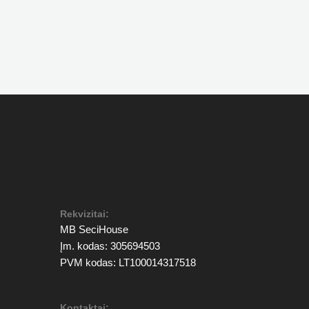
Rekvizitai:
MB SeciHouse
Įm. kodas: 305694503
PVM kodas: LT100014317518
Kontaktai: