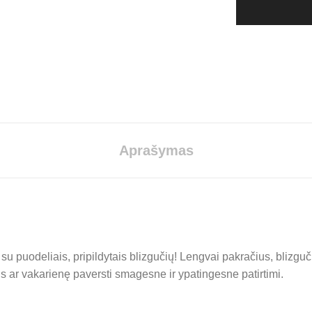
puodelių
su
blizgučia
rinkinys
-
Hero
quantity
Aprašymas
 puodeliais, pripildytais blizgučių! Lengvai pakračius, blizguči
s ar vakarienę paversti smagesne ir ypatingesne patirtimi.