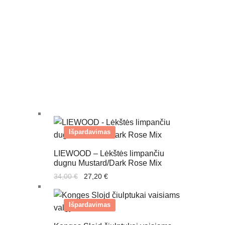
Išpardavimas
LIEWOOD – Lėkštės limpančiu
dugnu Mustard/Dark Rose Mix
Original
Current
34,00
€
27,20
€
price
price
was:
is:
34,00 €.
27,20 €.
Išpardavimas