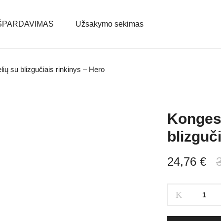
ŠPARDAVIMAS
Užsakymo sekimas
ių su blizgučiais rinkinys – Hero
Konges 
blizguč
24,76
€
Konges
Slojd
Dviejų