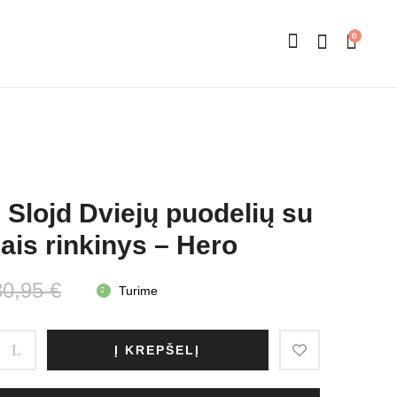
0
Slojd Dviejų puodelių su
iais rinkinys – Hero
Original
Current
30,95
€
Turime
price
price
Į KREPŠELĮ
was:
is:
30,95 €.
24,76 €.